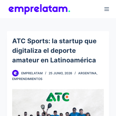
S
k
i
p
t
ATC Sports: la startup que
o
digitaliza el deporte
c
o
amateur en Latinoamérica
n
t
EMPRELATAM
25 JUNIO, 2026
ARGENTINA
,
e
EMPRENDIMIENTOS
n
t