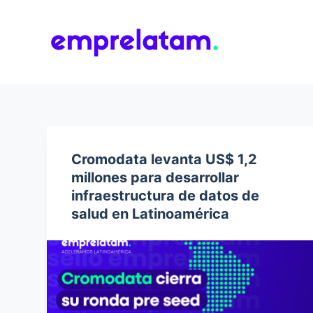
S
k
i
p
t
o
c
o
Cromodata levanta US$ 1,2
n
millones para desarrollar
t
infraestructura de datos de
e
salud en Latinoamérica
n
t