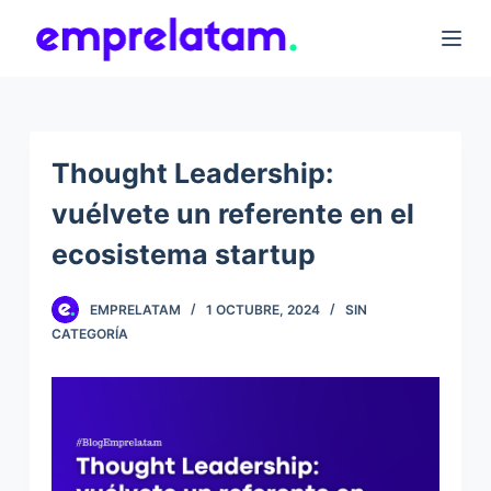
S
k
i
p
t
Thought Leadership:
o
vuélvete un referente en el
c
o
ecosistema startup
n
t
EMPRELATAM
1 OCTUBRE, 2024
SIN
e
CATEGORÍA
n
t