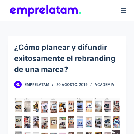
S
k
i
p
t
¿Cómo planear y difundir
o
exitosamente el rebranding
c
o
de una marca?
n
t
EMPRELATAM
20 AGOSTO, 2019
ACADEMIA
e
n
t